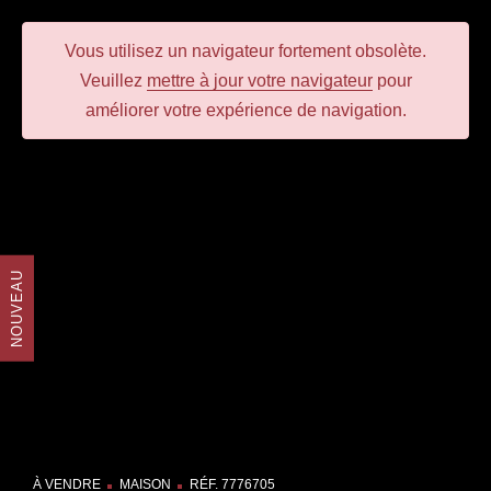
Vous utilisez un navigateur
fortement obsolète
.
Veuillez
mettre à jour votre navigateur
pour
améliorer votre expérience de navigation.
NOUVEAU
À VENDRE
MAISON
RÉF. 7776705