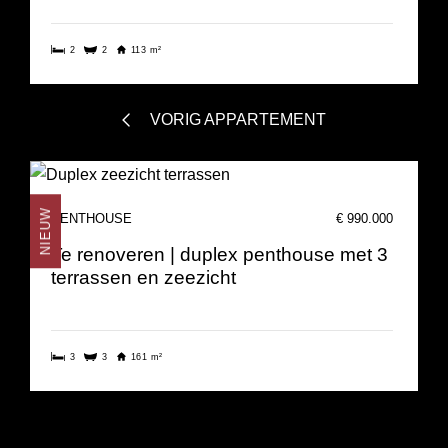
2
2
113 m²
VORIG APPARTEMENT
NIEUW
PENTHOUSE
€ 990.000
Te renoveren | duplex penthouse met 3
terrassen en zeezicht
3
3
161 m²