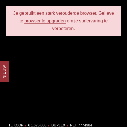
Je gebruikt een
sterk verouderde
browser.
Gelieve
je
browser te upgraden
om je surfervaring te
verbeteren.
NIEUW
TE KOOP
€ 1.675.000
DUPLEX
REF. 7774984