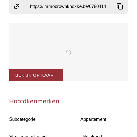
https://immobrownknokke.be/6780414
BEKIJK OP KAART
Hoofdkenmerken
Subcategorie
Appartement
Staat van het pand
Uitstekend