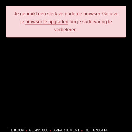
Je gebruikt een
sterk verouderde
browser.
Gelieve
je
browser te upgraden
om je surfervaring te
verbeteren.
TE KOOP
€ 1.495.000
APPARTEMENT
REF. 6780414